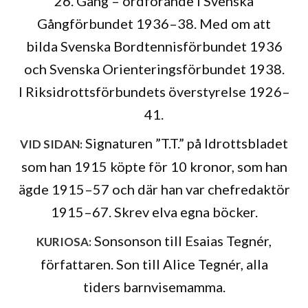
26. Gång – ordförande i Svenska
Gångförbundet 1936–38. Med om att
bilda Svenska Bordtennisförbundet 1936
och Svenska Orienteringsförbundet 1938.
I Riksidrottsförbundets överstyrelse 1926–
41.
Signaturen ”T.T.” på Idrottsbladet
VID SIDAN:
som han 1915 köpte för 10 kronor, som han
ägde 1915–57 och där han var chefredaktör
1915–67. Skrev elva egna böcker.
Sonsonson till Esaias Tegnér,
KURIOSA:
författaren. Son till Alice Tegnér, alla
tiders barnvisemamma.