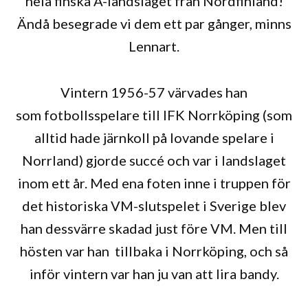
hela finska A-landslaget från Nordfinland!
Ändå besegrade vi dem ett par gånger, minns
Lennart.
Vintern 1956-57 värvades han
som fotbollsspelare till IFK Norrköping (som
alltid hade järnkoll på lovande spelare i
Norrland) gjorde succé och var i landslaget
inom ett år. Med ena foten inne i truppen för
det historiska VM-slutspelet i Sverige blev
han dessvärre skadad just före VM. Men till
hösten var han tillbaka i Norrköping, och så
inför vintern var han ju van att lira bandy.