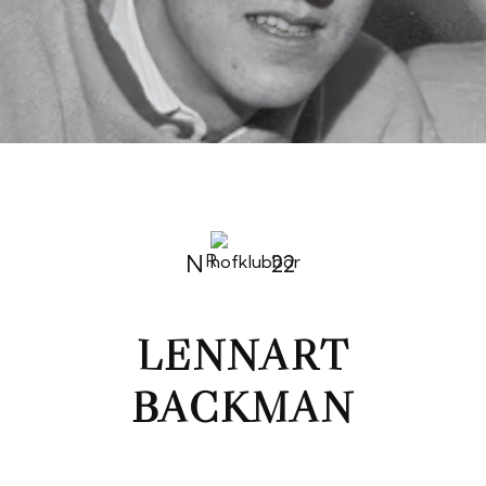
N
22
R
LENNART
BACKMAN