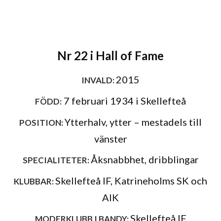
Nr 22 i Hall of Fame
2015
INVALD:
7 februari 1934 i Skellefteå
FÖDD:
Ytterhalv, ytter – mestadels till
POSITION:
vänster
Åksnabbhet, dribblingar
SPECIALITETER:
Skellefteå IF, Katrineholms SK och
KLUBBAR:
AIK
Skellefteå IF
MODERKLUBB I BANDY: