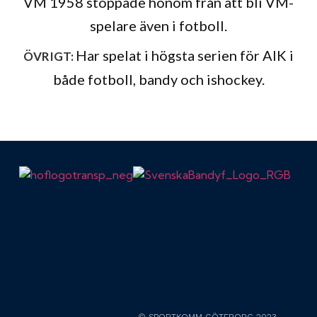
VM 1958 stoppade honom från att bli VM-
spelare även i fotboll.
Har spelat i högsta serien för AIK i
ÖVRIGT:
både fotboll, bandy och ishockey.