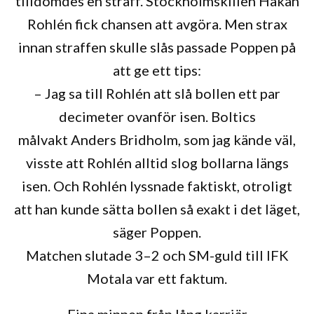
tilldömdes en straff. Stockholmskillen Håkan
Rohlén fick chansen att avgöra. Men strax
innan straffen skulle slås passade Poppen på
att ge ett tips:
– Jag sa till Rohlén att slå bollen ett par
decimeter ovanför isen. Boltics
målvakt Anders Bridholm, som jag kände väl,
visste att Rohlén alltid slog bollarna längs
isen. Och Rohlén lyssnade faktiskt, otroligt
att han kunde sätta bollen så exakt i det läget,
säger Poppen.
Matchen slutade 3–2 och SM-guld till IFK
Motala var ett faktum.
Fina minnen från lång karriär