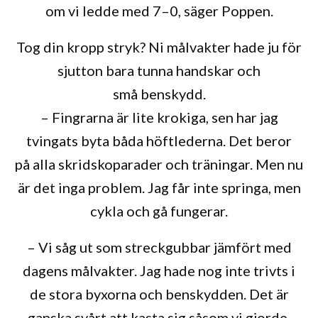
om vi ledde med 7–0, säger Poppen.
Tog din kropp stryk? Ni målvakter hade ju för
sjutton bara tunna handskar och
små benskydd.
– Fingrarna är lite krokiga, sen har jag
tvingats byta båda höftlederna. Det beror
på alla skridskoparader och träningar. Men nu
är det inga problem. Jag får inte springa, men
cykla och gå fungerar.
– Vi såg ut som streckgubbar jämfört med
dagens målvakter. Jag hade nog inte trivts i
de stora byxorna och benskydden. Det är
ganska svårt att kasta sig såsom vi gjorde.