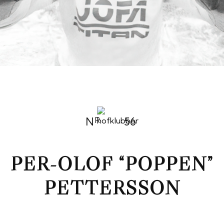
N
56
R
PER-OLOF “POPPEN”
PETTERSSON