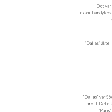
– Det var 
okänd bandyledar
”Dallas” åkte
”Dallas” var Sö
profil. Det m
”Paris”