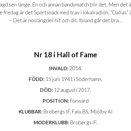
agd sen länge. En och annan bandymatch blir det. Men det är
je fredag är det Sportsnack med trav i lokalradion. ”Dallas” 
– Det är noslängder hit och dit. Ibland går det bra…
Nr 18 i Hall of Fame
2014.
INVALD:
15 juni 1941 i Söderhamn.
FÖDD:
12 augusti 2017.
DÖD:
Forward
POSITION:
Brobergs IF, Falu BS, Mjölby AI
KLUBBAR:
Brobergs IF.
MODERKLUBB: