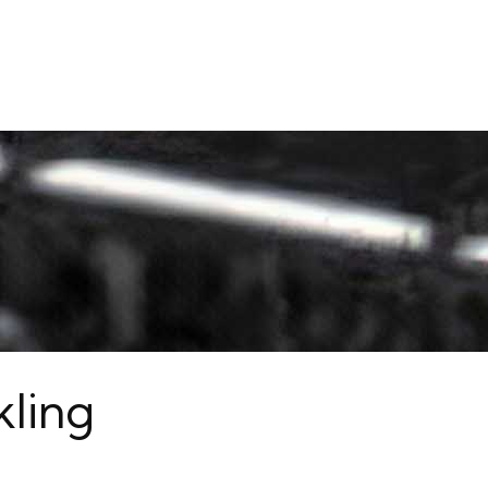
E INVALDA
OM HOF
JURYN
NOMINERA
kling