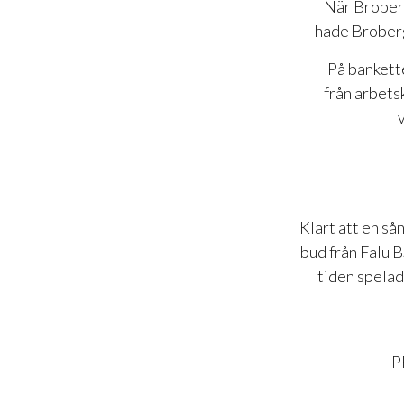
När Broberg
hade Broberg
På bankett
från arbet
Klart att en så
bud från Falu 
tiden spelad
P