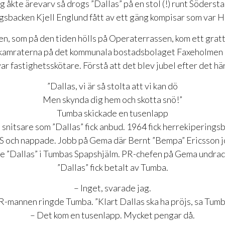
 åkte ärevarv så drogs ”Dallas” på en stol (!) runt Södersta
sbacken Kjell Englund fått av ett gäng kompisar som var
en, som på den tiden hölls på Operaterrassen, kom ett grat
skamraterna på det kommunala bostadsbolaget Faxeholmen d
var fastighetsskötare. Förstå att det blev jubel efter det här
”Dallas, vi är så stolta att vi kan dö
Men skynda dig hem och skotta snö!”
Tumba skickade en tusenlapp
n snitsare som ”Dallas” fick anbud. 1964 fick herrekiperings
BS och nappade. Jobb på Gema där Bernt ”Bempa” Ericsson 
e ”Dallas” i Tumbas Spapshjälm. PR-chefen på Gema undra
”Dallas” fick betalt av Tumba.
– Inget, svarade jag.
R-mannen ringde Tumba. ”Klart Dallas ska ha pröjs, sa Tumb
– Det kom en tusenlapp. Mycket pengar då.