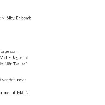
et Mjölby. En bomb
 Norge som
 Walter Jagbrant
ln. När ”Dallas”
t var det under
n mer utflykt. Ni