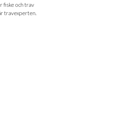
 fiske och trav
är travexperten.