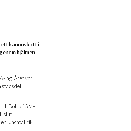
 ett kanonskott i
e genom hjälmen
A-lag. Året var
 stadsdel i
.
till Boltic i SM-
l slut
 en lunchtallrik