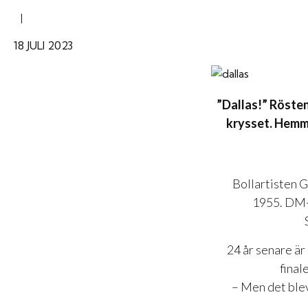
|
18 JULI 2023
”Dallas!” Rösten
krysset. Hemma
Bollartisten G
1955. DM-m
24 år senare är 
final
– Men det blev 