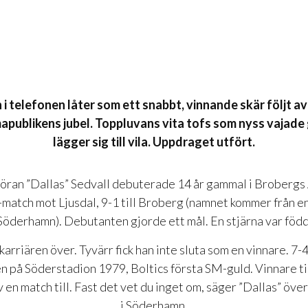
 i telefonen låter som ett snabbt, vinnande skär följt av
publikens jubel. Toppluvans vita tofs som nyss vajad
lägger sig till vila. Uppdraget utfört.
öran ”Dallas” Sedvall debuterade 14 år gammal i Brobergs 
atch mot Ljusdal, 9-1 till Broberg (namnet kommer från en
Söderhamn). Debutanten gjorde ett mål. En stjärna var född
karriären över. Tyvärr fick han inte sluta som en vinnare. 7-4 
en på Söderstadion 1979, Boltics första SM-guld. Vinnare til
en match till. Fast det vet du inget om, säger ”Dallas” över
i Söderhamn.