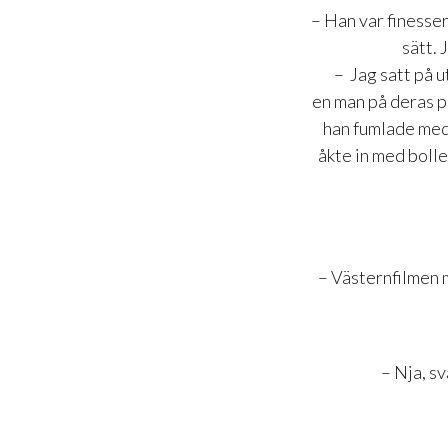
– Han var finesser
sätt. 
– Jag satt på 
en man på deras pl
han fumlade med
åkte in med bolle
– Västernfilmen 
– Nja, s