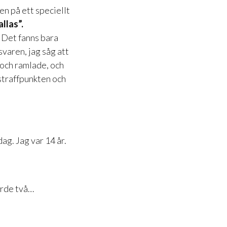
en på ett speciellt
llas”.
 Det fanns bara
svaren, jag såg att
och ramlade, och
 straffpunkten och
g. Jag var 14 år.
orde två…