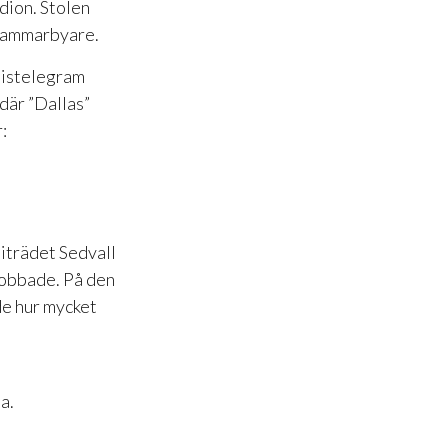
dion. Stolen
 Hammarbyare.
tistelegram
är ”Dallas”
:
biträdet Sedvall
jobbade. På den
de hur mycket
a.