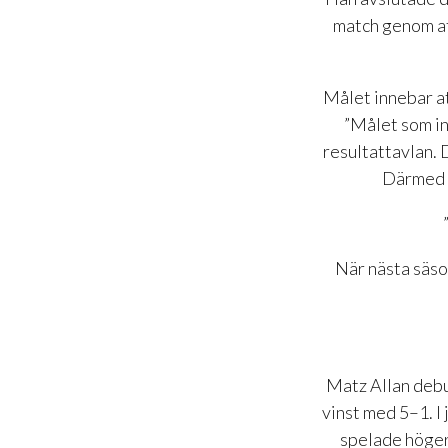
match genom at
Målet innebar at
”Målet som in
resultattavlan. 
Därmed h
När nästa säso
Matz Allan debu
vinst med 5–1. I
spelade höger