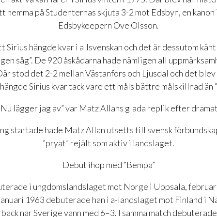
t hemma på Studenternas skjuta 3-2 mot Edsbyn, en kanon 
Edsbykeepern Ove Olsson.
t Sirius hängde kvar i allsvenskan och det är dessutom känt 
gen såg”. De 920 åskådarna hade nämligen all uppmärksamh
Där stod det 2-2 mellan Västanfors och Ljusdal och det blev i
ängde Sirius kvar tack vare ett måls bättre målskillnad än ”
”Nu lägger jag av” var Matz Allans glada replik efter dramat
ng startade hade Matz Allan utsetts till svensk förbundsk
”pryat” rejält som aktiv i landslaget.
Debut ihop med ”Bempa”
terade i ungdomslandslaget mot Norge i Uppsala, februar
 januari 1963 debuterade han i a-landslaget mot Finland i N
back när Sverige vann med 6–3. I samma match debuterad