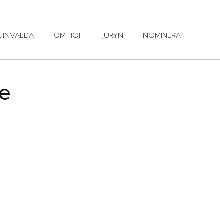
E INVALDA
OM HOF
JURYN
NOMINERA
te