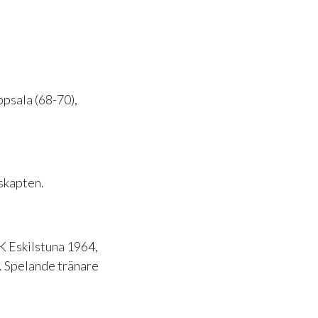
ppsala (68-70),
skapten.
FK Eskilstuna 1964,
7. Spelande tränare