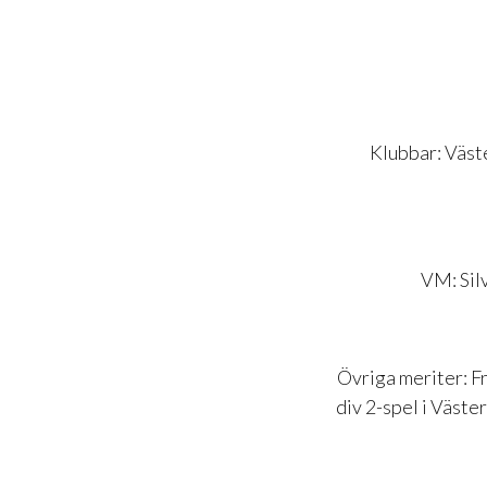
Klubbar: Väste
VM: Sil
Övriga meriter: Fr
div 2-spel i Väste