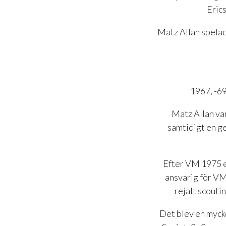
Erics
Matz Allan spelad
1967, -69
Matz Allan var
samtidigt en ge
Efter VM 1975 e
ansvarig för VM
rejält scouti
Det blev en myck