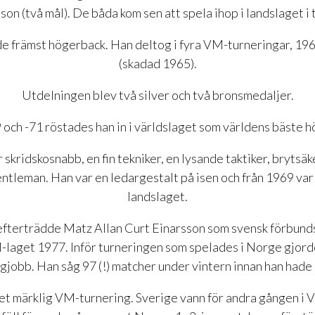
son (två mål). De båda kom sen att spela ihop i landslaget i t
e främst högerback. Han deltog i fyra VM-turneringar, 1963
(skadad 1965).
Utdelningen blev två silver och två bronsmedaljer.
 och -71 röstades han in i världslaget som världens bäste 
 skridskosnabb, en fin tekniker, en lysande taktiker, brytsäk
ntleman. Han var en ledargestalt på isen och från 1969 var
landslaget.
fterträdde Matz Allan Curt Einarsson som svensk förbund
-laget 1977. Inför turneringen som spelades i Norge gjord
ngjobb. Han såg 97 (!) matcher under vintern innan han hade s
et märklig VM-turnering. Sverige vann för andra gången i 