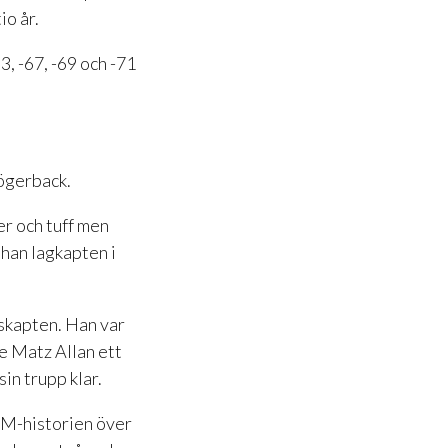
io år.
, -67, -69 och -71
högerback.
er och tuff men
 han lagkapten i
skapten. Han var
e Matz Allan ett
in trupp klar.
VM-historien över