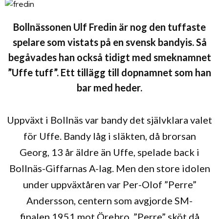
Bollnässonen Ulf Fredin är nog den tuffaste
spelare som vistats på en svensk bandyis. Så
begåvades han också tidigt med smeknamnet
”Uffe tuff”. Ett tillägg till dopnamnet som han
bar med heder.
Uppväxt i Bollnäs var bandy det självklara valet
för Uffe. Bandy låg i släkten, då brorsan
Georg, 13 år äldre än Uffe, spelade back i
Bollnäs-Giffarnas A-lag. Men den store idolen
under uppväxtåren var Per-Olof ”Perre”
Andersson, centern som avgjorde SM-
finalen 1951 mot Örebro. ”Perre” sköt då