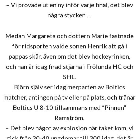
– Vi provade ut en ny inför varje final, det blev
några stycken …
Medan Margareta och dottern Marie fastnade
för ridsporten valde sonen Henrik att gå i
pappas skär, även om det blev hockeyrinken,
och han är idag firad stjärna i Frölunda HC och
SHL.
Björn själv ser idag merparten av Boltics
matcher, antingen på tv eller på plats, och tränar
Boltics U 8-10 tillsammans med “Pinnen”
Ramström.
– Det blev något av explosion när taket kom, vi
gick från 30-40 ungdomar till 300 idag, det är